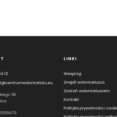
KT
LINKI
14 12
Wesprzyj
Znajdź wolontariusza
t@centrumwolontariatu.eu
Zostań wolontariuszem
skiego 36
Kontakt
elce
Polityka prywatności i cook
60059470
Polityka prywatności aplikac