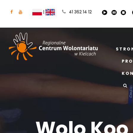
|
41 362 14 12
STRO
PRO
KO
Wolo Koo 