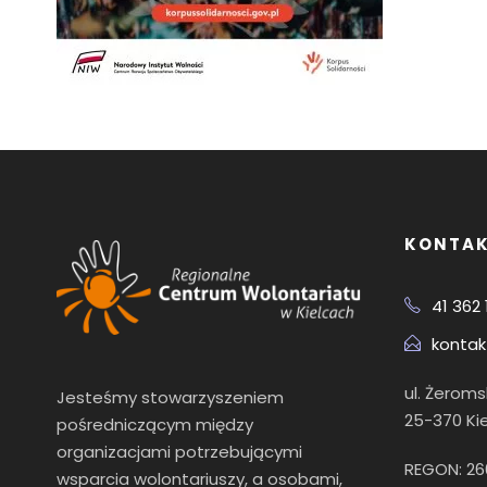
KONTA
41 362 
kontak
ul. Żerom
Jesteśmy stowarzyszeniem
25-370 Ki
pośredniczącym między
organizacjami potrzebującymi
REGON: 2
wsparcia wolontariuszy, a osobami,