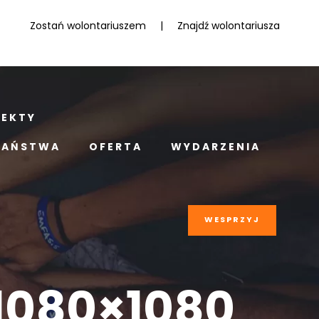
Zostań wolontariuszem
|
Znajdź wolontariusza
JEKTY
PAŃSTWA
OFERTA
WYDARZENIA
WESPRZYJ
 1080×1080