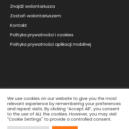
Znajdź wolontariusza
Zostań wolontariuszem
Kontakt
Polityka prywatności i cookies
Polityka prywatności aplikacji mobilnej
We use cookies on our website to give you the most
relevant experience by remembering your preferences
and repeat visits. By clicking “Accept All”, you consent
to the use of ALL the cookies. However, you may visit
Copyright ©
2026
Regionalne Centrum
"Cookie Settings" to provide a controlled consent.
Wolontariatu
Wszystkie prawa zastrzeżone.