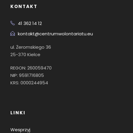
KONTAKT
41 362 14 12
kontakt@centrumwolontariatu.eu
ul. Żeromskiego 36
25-370 Kielce
REGON: 260059470
NIP: 9591716805
KRS: 0000244954
LINKI
Wesprzyj