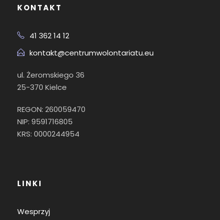
KONTAKT
41 362 14 12
kontakt@centrumwolontariatu.eu
ul. Żeromskiego 36
25-370 Kielce
REGON: 260059470
NIP: 9591716805
KRS: 0000244954
LINKI
Wesprzyj