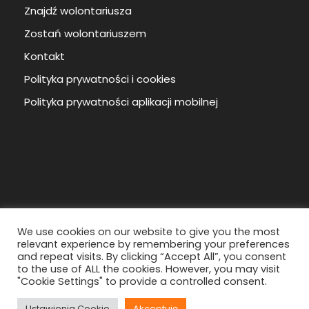
Znajdź wolontariusza
Zostań wolontariuszem
Kontakt
Polityka prywatności i cookies
Polityka prywatności aplikacji mobilnej
We use cookies on our website to give you the most
relevant experience by remembering your preferences
and repeat visits. By clicking “Accept All”, you consent
to the use of ALL the cookies. However, you may visit
Copyright ©
2026
Regionalne Centrum
"Cookie Settings" to provide a controlled consent.
Wolontariatu
Wszystkie prawa zastrzeżone.
Ustawienia Cookie
Akceptuję