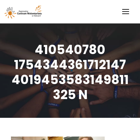
410540780
1754344361712147
4019453583149811
325 N