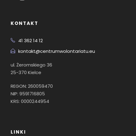
KONTAKT
41 362 14 12
kontakt@centrumwolontariatu.eu
ul. Żeromskiego 36
25-370 Kielce
REGON: 260059470
NIP: 9591716805
KRS: 0000244954
LINKI