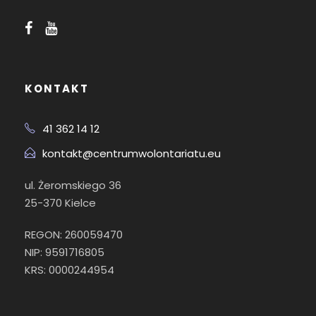
KONTAKT
41 362 14 12
kontakt@centrumwolontariatu.eu
ul. Żeromskiego 36
25-370 Kielce
REGON: 260059470
NIP: 9591716805
KRS: 0000244954