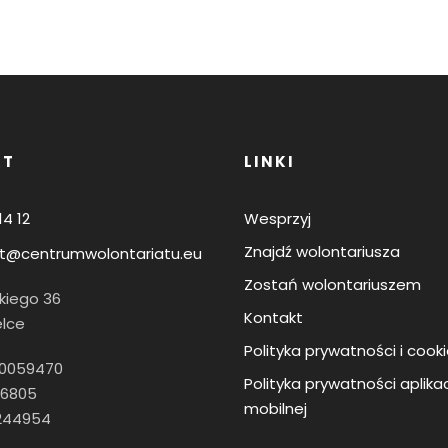
KT
LINKI
14 12
Wesprzyj
Znajdź wolontariusza
t@centrumwolontariatu.eu
Zostań wolontariuszem
skiego 36
Kontakt
elce
Polityka prywatności i cook
60059470
Polityka prywatności aplikac
16805
mobilnej
0244954