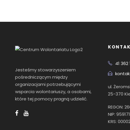
KONTA
41 362 
Jesteśmy stowarzyszeniem
kontak
pośredniczącym między
organizacjami potrzebującymi
ul. Żerom
wsparcia wolontariuszy, a osobami,
25-370 Ki
które tej pomocy pragną udzielić.
REGON: 2
NIP: 95917
KRS: 000