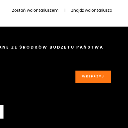
Zostań wolontariuszem
|
Znajdź wolontariusza
ANE ZE ŚRODKÓW BUDŻETU PAŃSTWA
WESPRZYJ
1