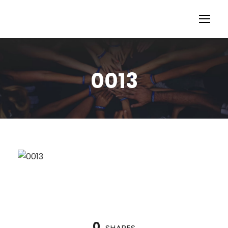
0013
0
SHARES