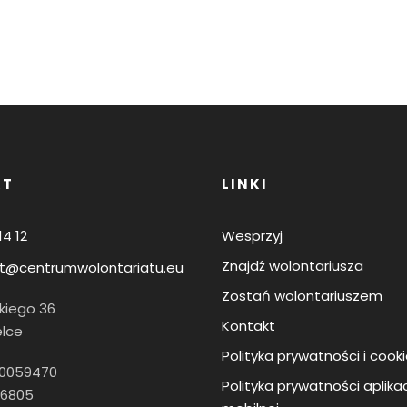
KT
LINKI
14 12
Wesprzyj
Znajdź wolontariusza
t@centrumwolontariatu.eu
Zostań wolontariuszem
skiego 36
Kontakt
elce
Polityka prywatności i cook
60059470
Polityka prywatności aplikac
16805