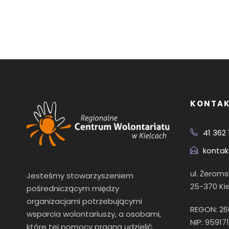
KONTA
41 362 
kontak
ul. Żerom
Jesteśmy stowarzyszeniem
25-370 Ki
pośredniczącym między
organizacjami potrzebującymi
REGON: 2
wsparcia wolontariuszy, a osobami,
NIP: 95917
które tej pomocy pragną udzielić.