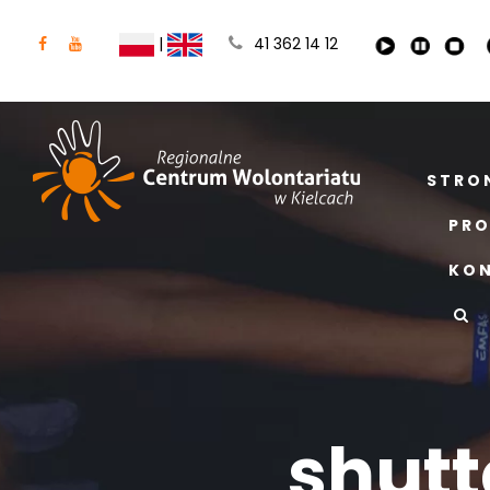
|
41 362 14 12
STRO
PRO
KO
shut