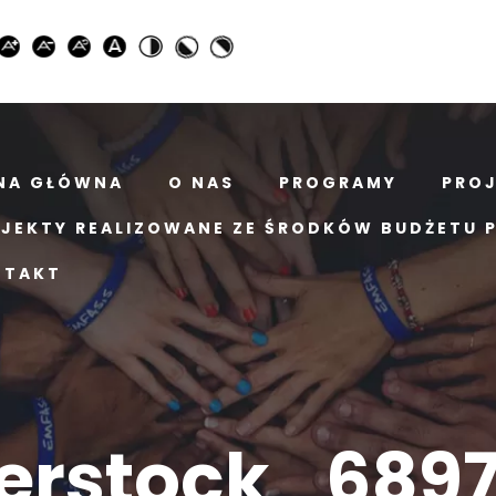
NA GŁÓWNA
O NAS
PROGRAMY
PRO
JEKTY REALIZOWANE ZE ŚRODKÓW BUDŻETU 
NTAKT
terstock_6897