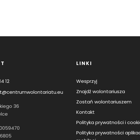
KT
LINKI
14 12
Wesprzyj
Znajdź wolontariusza
t@centrumwolontariatu.eu
Zostań wolontariuszem
skiego 36
Kontakt
elce
Polityka prywatności i cook
60059470
Polityka prywatności aplikac
16805