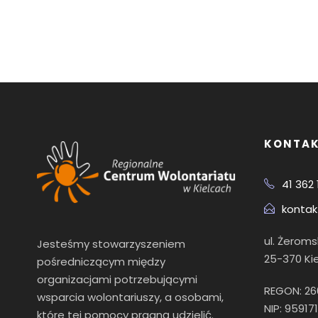
KONTA
41 362 
kontak
ul. Żerom
Jesteśmy stowarzyszeniem
25-370 Ki
pośredniczącym między
organizacjami potrzebującymi
REGON: 2
wsparcia wolontariuszy, a osobami,
NIP: 95917
które tej pomocy pragną udzielić.