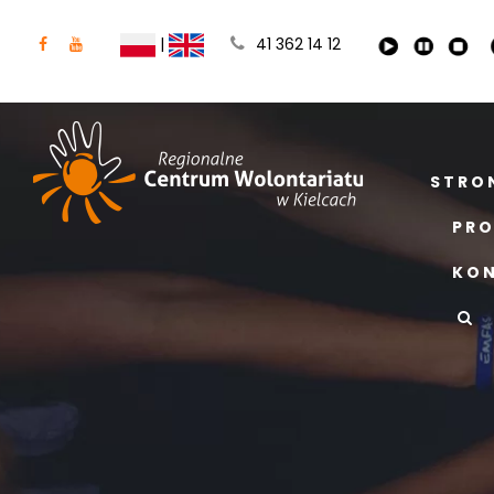
|
41 362 14 12
STRO
PRO
KO