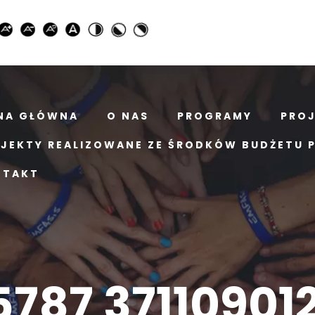
NA GŁÓWNA
O NAS
PROGRAMY
PRO
JEKTY REALIZOWANE ZE ŚRODKÓW BUDŻETU 
NTAKT
787 37110901