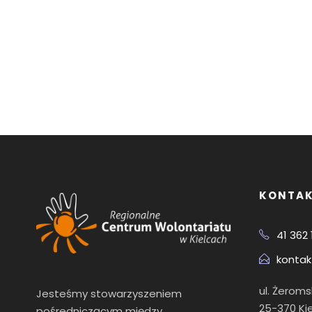
KONTA
41 362 
kontak
ul. Żerom
Jesteśmy stowarzyszeniem
25-370 Ki
pośredniczącym między