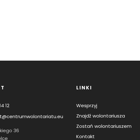
KT
LINKI
14 12
Wesprzyj
Znajdź wolontariusza
t@centrumwolontariatu.eu
Zostań wolontariuszem
skiego 36
Kontakt
elce