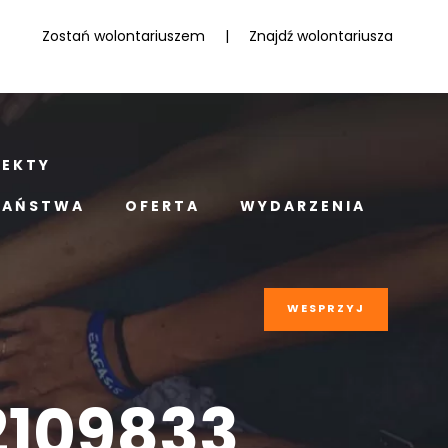
Zostań wolontariuszem
|
Znajdź wolontariusza
JEKTY
PAŃSTWA
OFERTA
WYDARZENIA
WESPRZYJ
2109833