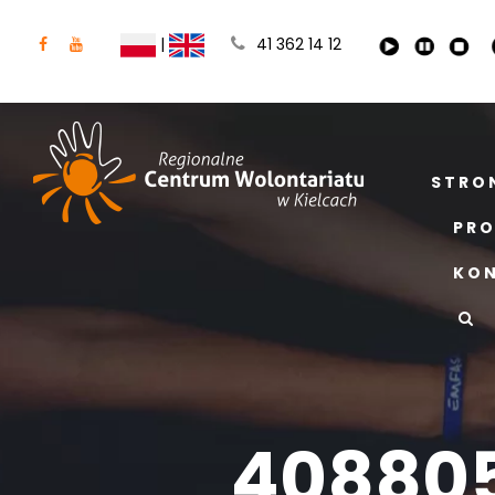
|
41 362 14 12
STRO
PRO
KO
408805