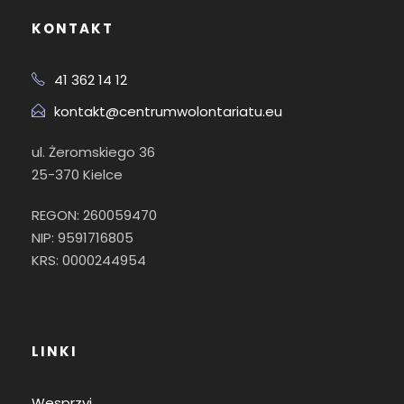
KONTAKT
41 362 14 12
kontakt@centrumwolontariatu.eu
ul. Żeromskiego 36
25-370 Kielce
REGON: 260059470
NIP: 9591716805
KRS: 0000244954
LINKI
Wesprzyj