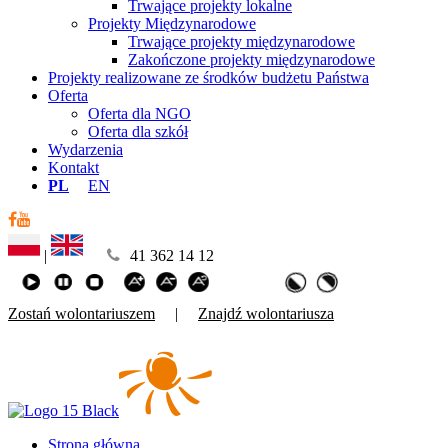
Trwające projekty lokalne
Projekty Międzynarodowe
Trwające projekty międzynarodowe
Zakończone projekty międzynarodowe
Projekty realizowane ze środków budżetu Państwa
Oferta
Oferta dla NGO
Oferta dla szkół
Wydarzenia
Kontakt
PL
EN
|
41 362 14 12
Zostań wolontariuszem
|
Znajdź wolontariusza
Strona główna