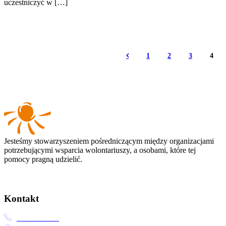
uczestniczyć w […]
1
2
3
4
Jesteśmy stowarzyszeniem pośredniczącym między organizacjami
potrzebującymi wsparcia wolontariuszy, a osobami, które tej
pomocy pragną udzielić.
Kontakt
41 362 14 12