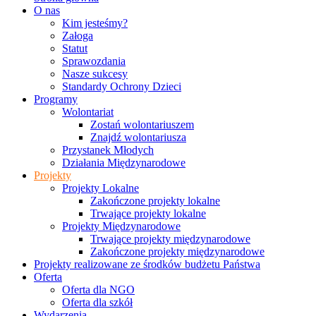
O nas
Kim jesteśmy?
Załoga
Statut
Sprawozdania
Nasze sukcesy
Standardy Ochrony Dzieci
Programy
Wolontariat
Zostań wolontariuszem
Znajdź wolontariusza
Przystanek Młodych
Działania Międzynarodowe
Projekty
Projekty Lokalne
Zakończone projekty lokalne
Trwające projekty lokalne
Projekty Międzynarodowe
Trwające projekty międzynarodowe
Zakończone projekty międzynarodowe
Projekty realizowane ze środków budżetu Państwa
Oferta
Oferta dla NGO
Oferta dla szkół
Wydarzenia