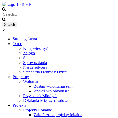
Strona główna
O nas
Kim jesteśmy?
Załoga
Statut
Sprawozdania
Nasze sukcesy
Standardy Ochrony Dzieci
Programy
Wolontariat
Zostań wolontariuszem
Znajdź wolontariusza
Przystanek Młodych
Działania Międzynarodowe
Projekty
Projekty Lokalne
Zakończone projekty lokalne